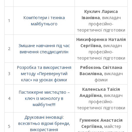
Куклич Лариса
Комп’ютери і техніка
Іванівна
, викладач
1
майбутнього
професійно-
теоретичної підготовки
Никифоренко Наталія
Змішане навчання під час
Сергіївна,
викладач
2
вивчення спецдисциплін
професійно-
теоретичної підготовки
Розробка та використання
Рябоконь Світлана
3
методу «Перевернутий
Василівна,
викладач
клас» на уроках фізики
фізики
Каленська Таісія
Пастижерне мистецтво –
Андріївна,
викладач
4
ключ із монологу в
професійно-
майбутнє!!!!
теоретичної підготовки
Друковані інновації:
Гуменюк Анастасія
всесвітньо відомі бренди,
5
Сергіївна,
майстер
використання