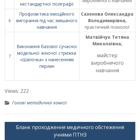
виробничого навчання
нестандартної поліграфії
Профілактика емоційного
Сазонова Олександра
6
вигорання під час змішаного
Володимирівна,
навчання
практичний психолог
Матвійчук Тетяна
Миколаївна,
Виконання базової сучасної
модельної жіночої стрижки
майстер
7
«Шапочка» з нанесенням
виробничого
перлин
навчання
Views: 222
Голові методичної комісії
Навигация
Бланк проходження медичного обстеження
по
учнями ПТНЗ