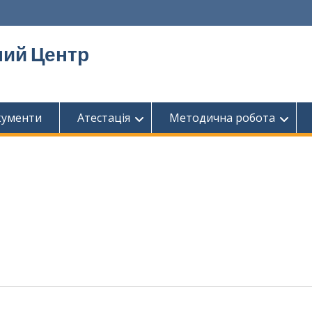
ий Центр
кументи
Атестація
Методична робота