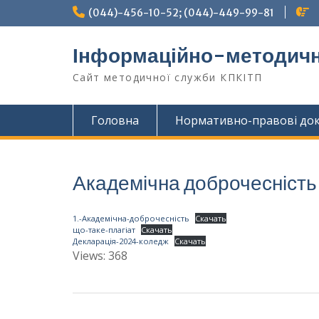
Перейти
(044)-456-10-52; (044)-449-99-81
к
содержимому
Інформаційно-методичн
Сайт методичної служби КПКІТП
Головна
Нормативно-правові до
Академічна доброчесність
1.-Академічна-доброчесність
Скачать
що-таке-плагіат
Скачать
Декларація-2024-коледж
Скачать
Views: 368