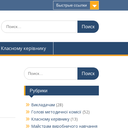
Быстрые ссылки
Поиск
по:
Класному керівнику
Поиск
по:
Рубрики
Викладачам
(28)
Голові методичної комісії
(52)
Класному керівнику
(13)
Майстрам виробничого навчання