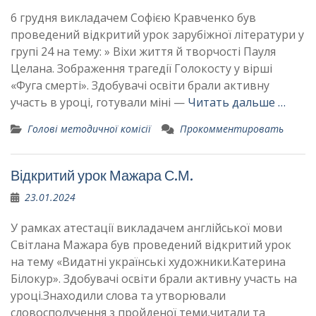
6 грудня викладачем Софією Кравченко був
проведений відкритий урок зарубіжної літератури у
групі 24 на тему: » Віхи життя й творчості Пауля
Целана. Зображення трагедії Голокосту у вірші
«Фуга смерті». Здобувачі освіти брали активну
участь в уроці, готували міні —
Читать дальше …
Голові методичної комісії
Прокомментировать
Відкритий урок Мажара С.М.
23.01.2024
У рамках атестації викладачем англійської мови
Світлана Мажара був проведений відкритий урок
на тему «Видатні українські художники.Катерина
Білокур». Здобувачі освіти брали активну участь на
уроці.Знаходили слова та утворювали
словосполучення з пройденої теми,читали та