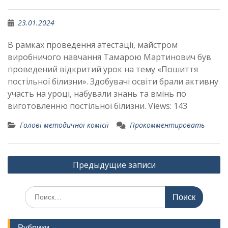
23.01.2024
В рамках проведення атестації, майстром
виробничого навчання Тамарою Мартинович був
проведений відкритий урок на тему «Пошиття
постільної білизни». Здобувачі освіти брали активну
участь на уроці, набували знань та вмінь по
виготовленню постільної білизни. Views: 143
Голові методичної комісії
Прокомментировать
Навигация
Предыдущие записи
по
записям
Поиск
по:
Рубрики