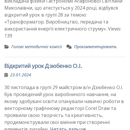
викладача фізики і астрономії Агафонової Світлани
Миколаївни, що атестується у 2024 році, відбувся
відкритий урок в групі 28 за темою:
«Трансформатор. Виробництво, передача та
використання енергії електричного струму». Views:
139
Голові методичної комісії
Прокомментировать
Відкритий урок Дзюбенко О.І.
23.01.2024
30 листопада в групі 29 майстром в/н Дзюбенко О.І.
був проведений урок виробничого навчання, на
якому здобувачі освіти опанували навичкі роботи в
векторному графічному редакторі Corel Draw та
проявили свою творчість та креативність,
продемонстрували свої вміння при створенні
елементів дизайну.
Читать дальше …