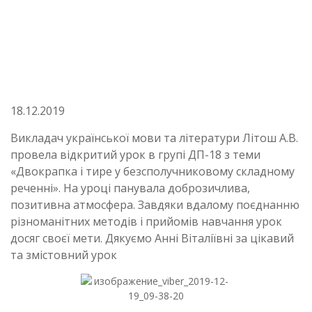
18.12.2019
Викладач української мови та літератури Літош А.В.
провела відкритий урок в групі ДП-18 з теми
«Двокрапка і тире у безсполучниковому складному
реченні». На уроці панувала доброзичлива,
позитивна атмосфера. Завдяки вдалому поєднанню
різноманітних методів і прийомів навчання урок
досяг своєї мети. Дякуємо Анні Віталіївні за цікавий
та змістовний урок