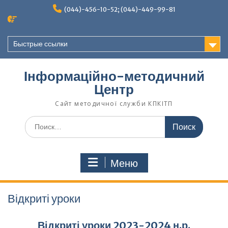
Перейти
(044)-456-10-52; (044)-449-99-81
к
содержимому
Быстрые ссылки
Інформаційно-методичний
Центр
Сайт методичної служби КПКІТП
Поиск
по:
Меню
Відкриті уроки
Відкриті уроки 2023-2024 н.р.