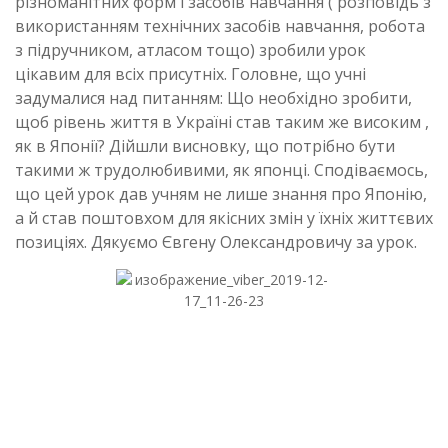
різноманітних форм і засобів навчання ( розповідь з
використанням технічних засобів навчання, робота
з підручником, атласом тощо) зробили урок
цікавим для всіх присутніх. Головне, що учні
задумалися над питанням: Що необхідно зробити,
щоб рівень життя в Україні став таким же високим ,
як в Японії? Дійшли висновку, що потрібно бути
такими ж трудолюбивими, як японці. Сподіваємось,
що цей урок дав учням не лише знання про Японію,
а й став поштовхом для якісних змін у їхніх життєвих
позиціях. Дякуємо Євгену Олександровичу за урок.