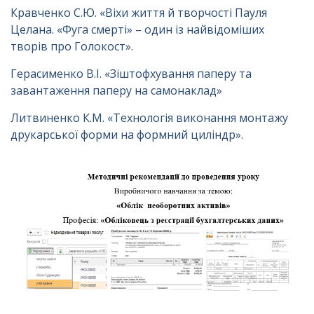
Кравченко С.Ю. «Віхи життя й творчості Пауля
Целана. «Фуга смерті» – один із найвідоміших
творів про Голокост».
Герасименко В.І. «Зіштофхування паперу та
завантаження паперу на самонаклад»
Литвиненко К.М. «Технологія виконання монтажу
друкарської форми на формний циліндр».