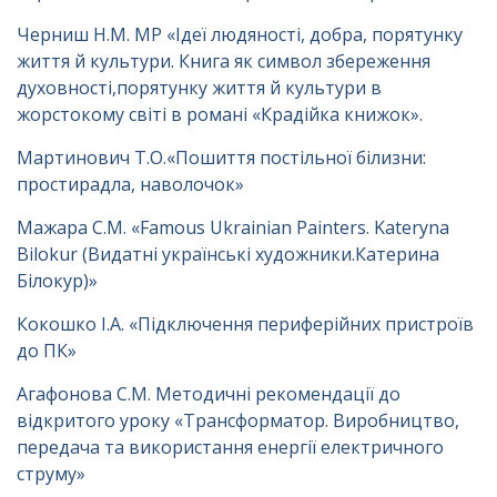
Черниш Н.М. МР «Ідеї людяності, добра, порятунку
життя й культури. Книга як символ збереження
духовності,порятунку життя й культури в
жорстокому світі в романі «Крадійка книжок».
Мартинович Т.О.«Пошиття постільної білизни:
простирадла, наволочок»
Мажара С.М. «Famous Ukrainian Painters. Kateryna
Bilokur (Видатні українські художники.Катерина
Білокур)»
Кокошко І.А. «Підключення периферійних пристроїв
до ПК»
Агафонова С.М. Методичні рекомендації до
відкритого уроку «Трансформатор. Виробництво,
передача та використання енергії електричного
струму»